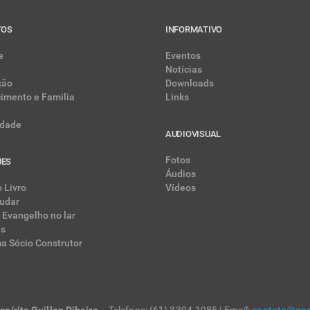
TOS
INFORMATIVO
e
Eventos
Notícias
ção
Downloads
cimento e Familia
Links
dade
AUDIOVISUAL
Fotos
UES
Áudios
 Livro
Vídeos
udar
 Evangelho no lar
as
a Sócio Construtor