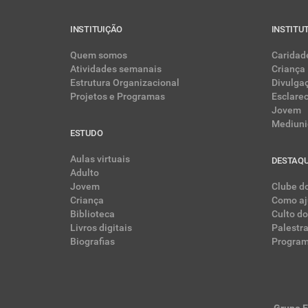
INSTITUIÇÃO
INSTITU
Quem somos
Caridad
Atividades semanais
Criança
Estrutura Organizacional
Divulga
Projetos e Programas
Esclare
Jovem
Mediuni
ESTUDO
Aulas virtuais
DESTAQ
Adulto
Jovem
Clube do
Criança
Como aj
Biblioteca
Culto do
Livros digitais
Palestr
Biografias
Program