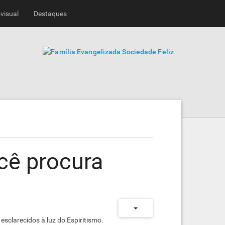
visual
Destaques
cê procura
sclarecidos à luz do Espiritismo.