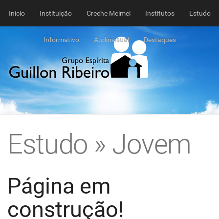
Início
Instituição
Creche Meimei
Institutos
Estudo
Informativo
Audiovisual
Destaques
Estudo » Jovem
Página em
construção!