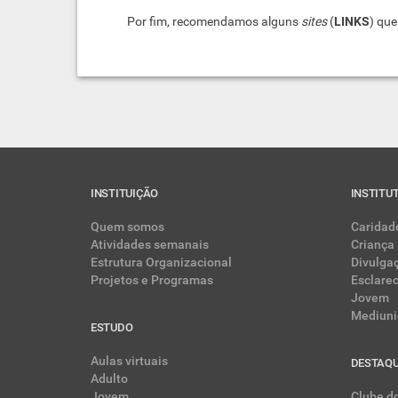
Por fim, recomendamos alguns
sites
(
LINKS
) que
INSTITUIÇÃO
INSTITU
Quem somos
Caridad
Atividades semanais
Criança
Estrutura Organizacional
Divulga
Projetos e Programas
Esclare
Jovem
Mediuni
ESTUDO
Aulas virtuais
DESTAQ
Adulto
Jovem
Clube do