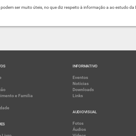
 podem ser muito úteis, no que diz respeito à informação a ao estudo da 
TOS
INFORMATIVO
e
Eventos
Notícias
ção
Downloads
cimento e Familia
Links
dade
AUDIOVISUAL
Fotos
UES
Áudios
 Livro
Vídeos