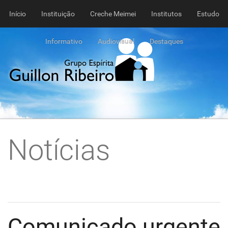
Início
Instituição
Creche Meimei
Institutos
Estudo
Informativo
Audiovisual
Destaques
Notícias
Comunicado urgente