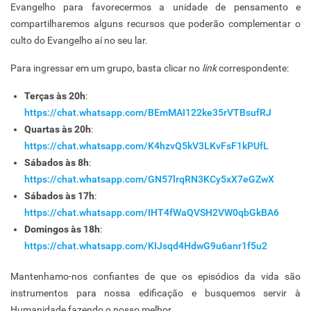
Evangelho para favorecermos a unidade de pensamento e
compartilharemos alguns recursos que poderão complementar o
culto do Evangelho aí no seu lar.
Para ingressar em um grupo, basta clicar no
link
correspondente:
Terças às 20h
:
https://chat.whatsapp.com/BEmMAI122ke35rVTBsufRJ
Quartas às 20h
:
https://chat.whatsapp.com/K4hzvQ5kV3LKvFsF1kPUfL
Sábados às 8h
:
https://chat.whatsapp.com/GN57lrqRN3KCy5xX7eGZwX
Sábados às 17h
:
https://chat.whatsapp.com/IHT4fWaQVSH2VW0qbGkBA6
Domingos às 18h
:
https://chat.whatsapp.com/KIJsqd4HdwG9u6anr1f5u2
Mantenhamo-nos confiantes de que os episódios da vida são
instrumentos para nossa edificação e busquemos servir à
Humanidade fazendo o nosso melhor.